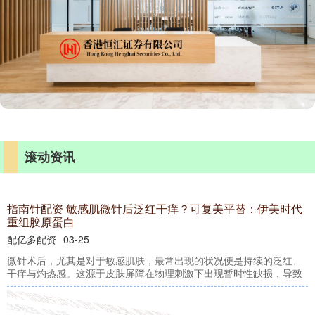
滚动资讯
指南针配资 敏感肌微针后泛红干痒？可复美平替：伊美时代
重组胶原蛋白
配亿多配资
03-25
微针术后，尤其是对于敏感肌肤，最常出现的状况便是持续的泛红、
干痒与灼热感。这源于皮肤屏障在物理刺激下出现暂时性缺损，导致
金牛配资网 “流浪乞讨人员” 拟更名 表述更准确中性