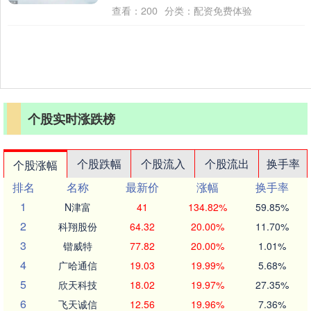
幕战，掀起了文体旅商融合发展的热....
查看：
200
分类：
配资免费体验
个股实时涨跌榜
个股跌幅
个股流入
个股流出
换手率
个股涨幅
排名
名称
最新价
涨幅
换手率
1
N津富
41
134.82%
59.85%
2
科翔股份
64.32
20.00%
11.70%
3
锴威特
77.82
20.00%
1.01%
4
广哈通信
19.03
19.99%
5.68%
5
欣天科技
18.02
19.97%
27.35%
6
飞天诚信
12.56
19.96%
7.36%