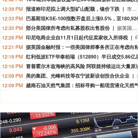
12:39 PM
报道称印尼拟上调大型矿山配额，镍价下跌
市场再度传言印尼将为国内一座大型矿山授予更高的镍矿生产配额，或增加市场供应，镍价跌至 7 月中旬以来最低水平。伦敦市场镍价最大跌幅达 2.1%，报每吨 16750 美元。上海有色网称，该矿企下半年将获得数千万吨的额外矿石配额，但并未指明具体矿商。印尼能源与矿产资源部发言人未立刻回应置评请求。印尼是全球头号镍生产国，镍用于不锈钢及电池领域，该国产量约占全球总产量 60%，其供应政策变动会左右市场供需格局。媒体 6 月曾报道，印尼政府准备在今年晚些时候大幅提高镍产量。截至发稿，伦敦金属交易所镍期货下跌 1.7%，报每吨 16825 美元。年内迄今价格基本持平。
12:33 PM
12:30 PM
部分美国律所考虑向私募股权出售股份
据英国《金融时报》援引知情人士消息，保罗·韦斯（Paul Weiss）、奎因·埃马纽埃尔（Quinn Emanuel）和普罗斯考厄（Proskauer）等美国律师事务所曾探讨将业务股份出售给私募股权（PE）集团的可能性。 知情人士透露，奎因·埃马纽埃尔已与古根海姆证券（Guggenheim Securities）就潜在的私人投资方案进行了沟通，但该律所尚未做出任何决定，也未启动出售流程。 保罗·韦斯管理层在过去数月内曾与新山资本（New Mountain Capital）会面。该公司表示，数月前应其业务合作机构的要求，听取了一些投资提案，但补充称：“目前我们并未推进此类事项。” 普罗斯考厄至少与一家私募股权公司会面，讨论了管理服务组织（MSO）架构问题；而怀特&凯斯（White & Case）也在研究相关结构。两家律所均拒绝向媒体置评。
12:26 PM
印尼电商企业自11月1日起代征卖家收入所得税
12:21 PM
12:19 PM
12:16 PM
12:09 PM
美的集团、光峰科技等在宁波新设创投合伙企业
12:09 PM