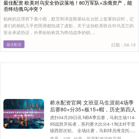
最佳配资 欧美对乌安全协议落地！80万军队+冻俄资产，能
否终结俄乌冲突？
柏林的总理府下着小雨，默茨和泽连斯基站在台阶上签署协议时，记
者们的相机几乎把雨滴都拍成了虚影。关于这份欧美联合对乌克兰的
安全承诺协议，外界纷纷称其为终结战争的钥....
最佳配资
日期：04-13
桥水配资官网 文班亚马生涯前4场季
后赛80+分35+板15+帽，历史第四人
虎扑04月29日讯 NBA季后赛，马刺主场114-
95战胜开拓者，系列赛大比分4-1淘汰对手晋
级西部次轮。 全场比赛，马刺球员维克托-文
班亚马首发出战34分钟，....
查看：
105
分类：
股票配资策略官网