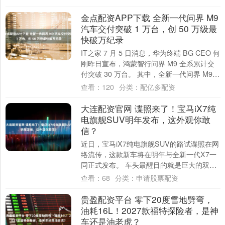
把空....
金点配资APP下载 全新一代问界 M9
汽车交付突破 1 万台，创 50 万级最
快破万纪录
IT之家 7 月 5 日消息，华为终端 BG CEO 何
刚昨日宣布，鸿蒙智行问界 M9 全系累计交
付突破 30 万台。 其中，全新一代问界 M9
开启交付 3 ....
查看：
120
分类：
配亿多配资
大连配资官网 谍照来了！宝马iX7纯
电旗舰SUV明年发布，这外观你敢
信？
近日，宝马iX7纯电旗舰SUV的路试谍照在网
络流传，这款新车将在明年与全新一代X7一
同正式发布。 车头最醒目的就是巨大的双肾
格栅，与分体式灯组搭配，科技感十足，....
查看：
68
分类：
申请股票配资
贵盈配资平台 零下20度雪地劈弯，
油耗16L！2027款福特探险者，是神
车还是油老虎？