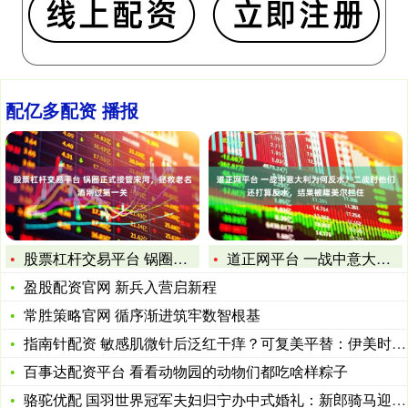
配亿多配资 播报
股票杠杆交易平台 锅圈正式接管宋河，拯救老名酒刚过第一关
道正网平台 一战中意大利为何反水？二战时他们还打算反水，结果
盈股配资官网 新兵入营启新程
常胜策略官网 循序渐进筑牢数智根基
指南针配资 敏感肌微针后泛红干痒？可复美平替：伊美时代重组胶
百事达配资平台 看看动物园的动物们都吃啥样粽子
骆驼优配 国羽世界冠军夫妇归宁办中式婚礼：新郎骑马迎亲，新娘