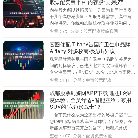
股票配资宝平台 内存股“去拥挤”
内存股之所以跌幅居前，是因为其同时暴露
于几个高敏感变量：AI服务器需求、高带宽
内存供需、传统动态随机存取存储器和闪存
价格周期、韩国存储巨头竞争，以及杠杆资
查看：
75
分类：
股票配资策略官网
金和E....
宏图优配 Tiffany告国产卫生巾品牌
Alffany 对多枚商标提出异议
珠宝品牌蒂芙尼与国产卫生巾品牌艾芙尼之
间的商标争议，已进入北京高院审理环节。 r
企查查显示，7月9日9时30分，北京市高级人
民法院公开开庭审理一起涉及美国蒂芙....
查看：
111
分类：
申请股票配资
成都股票配资网APP下载 理想L9深
度体验，全员舒适+智能座舱，家用
SUV的“六边形战士”？
一台车凭什么成为全家出行的终极归宿？理
想L9用市场销量和车主口碑给出了答案。在
新能源车型百花齐放的当下，增程式路线饱
受热议，可依旧挡不住理想L9持续热销。它
查看：
197
分类：
配资免费体验