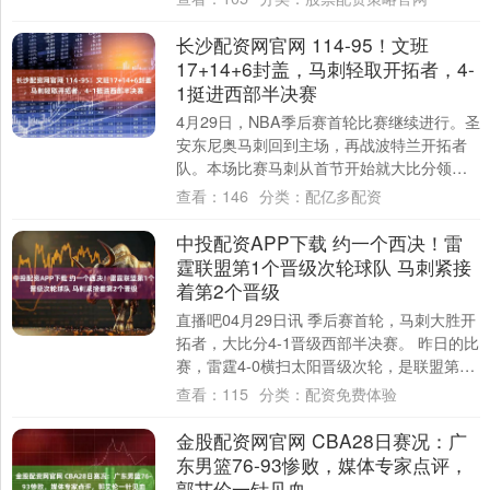
长沙配资网官网 114-95！文班
17+14+6封盖，马刺轻取开拓者，4-
1挺进西部半决赛
4月29日，NBA季后赛首轮比赛继续进行。圣
安东尼奥马刺回到主场，再战波特兰开拓者
队。本场比赛马刺从首节开始就大比分领
先，最终他们在主场以114-95轻取开拓者....
查看：
146
分类：
配亿多配资
中投配资APP下载 约一个西决！雷
霆联盟第1个晋级次轮球队 马刺紧接
着第2个晋级
直播吧04月29日讯 季后赛首轮，马刺大胜开
拓者，大比分4-1晋级西部半决赛。 昨日的比
赛，雷霆4-0横扫太阳晋级次轮，是联盟第一
个晋级次轮的球队。 今日马刺紧....
查看：
115
分类：
配资免费体验
金股配资网官网 CBA28日赛况：广
东男篮76-93惨败，媒体专家点评，
郭艾伦一针见血