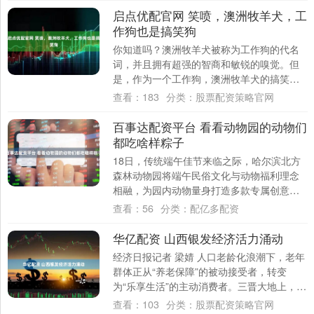
启点优配官网 笑喷，澳洲牧羊犬，工
作狗也是搞笑狗
你知道吗？澳洲牧羊犬被称为工作狗的代名
词，并且拥有超强的智商和敏锐的嗅觉。但
是，作为一个工作狗，澳洲牧羊犬的搞笑行
为也是不可忽视的！ 首先，澳洲牧羊犬最擅
查看：
183
分类：
股票配资策略官网
长的应....
百事达配资平台 看看动物园的动物们
都吃啥样粽子
18日，传统端午佳节来临之际，哈尔滨北方
森林动物园将端午民俗文化与动物福利理念
相融，为园内动物量身打造多款专属创意端
午粽，推行“一兽一味”定制美食丰容活动。让
查看：
56
分类：
配亿多配资
小....
华亿配资 山西银发经济活力涌动
经济日报记者 梁婧 人口老龄化浪潮下，老年
群体正从“养老保障”的被动接受者，转变
为“乐享生活”的主动消费者。三晋大地上，老
年兴趣班欢声笑语、适老消费券精准暖
查看：
103
分类：
股票配资策略官网