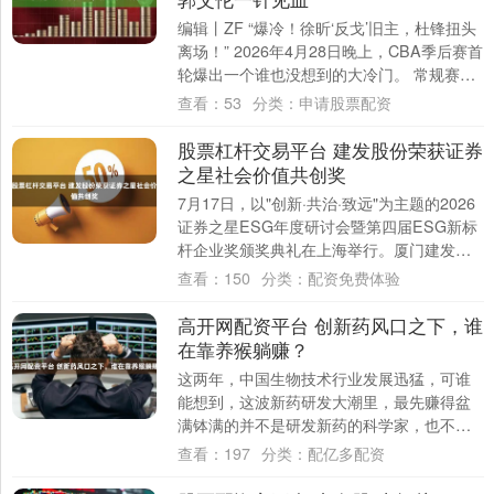
编辑丨ZF “爆冷！徐昕‘反戈’旧主，杜锋扭头
离场！” 2026年4月28日晚上，CBA季后赛首
轮爆出一个谁也没想到的大冷门。 常规赛排
名第五、手握11个冠军的....
查看：
53
分类：
申请股票配资
股票杠杆交易平台 建发股份荣获证券
之星社会价值共创奖
7月17日，以"创新·共治·致远"为主题的2026
证券之星ESG年度研讨会暨第四届ESG新标
杆企业奖颁奖典礼在上海举行。厦门建发股
份有限公司(600153.SH....
查看：
150
分类：
配资免费体验
高开网配资平台 创新药风口之下，谁
在靠养猴躺赚？
这两年，中国生物技术行业发展迅猛，可谁
能想到，这波新药研发大潮里，最先赚得盆
满钵满的并不是研发新药的科学家，也不是
风投机构，而是国内那些养试验猴的养殖
查看：
197
分类：
配亿多配资
场。 最近....