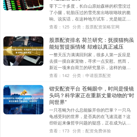
零下二十多度，长白山原始森林的积雪没过
了小腿，轮胎压过的雪壳发出咯吱咯吱的脆
响。说实话，在这种地方试车，光是能正常
启动、不趴窝，就已经赢了八成对手。而
查看：
125
分类：
股票配资策略官网
2027款....
股票配资排名 荷兰研究：抚摸猫狗虽
能短暂提振情绪 却难以真正减压
一整天压力满满回到家，很多人第一反应是
去摸一摸自家宠物，寻求一点安慰。然而，
新近一项来自荷兰的研究显示，这样的做法
未必总是有利于缓解压力，尤其是在猫身上
查看：
142
分类：
申请股票配资
效果更成....
锴安配资平台 苍蝇眼中，时间是慢镜
头吗？科学家正在重新丈量动物的“时
间世界”
一只苍蝇为什么总能躲开你的巴掌？一只乌
龟感受到的世界，是否真的在飞速流逝？这
些听起来像哲学问题的疑惑，正在成为认知
科学的前沿课题。 发表于《认知科学趋势》
查看：
173
分类：
配资免费体验
的一篇....