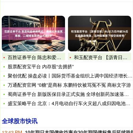
百胜证券平台 陈忠和爱将周苏红，瘫痪丈夫逼其离婚，二婚嫁富商
和玉配资平台 【沥青日报】BU主力日内破3k后买盘强劲推涨，
股票配资宝平台 内存股“去拥挤”
聚创优配 操盘必读丨国际货币基金组织上调中国经济增长预期；前
万通配资官网 “0糖”是商标 东鹏特饮被骂冤不冤 商标文字游
蜀商证券平台 新版医保目录正式实施 全球创新药加速落地中国
盛宝策略平台 北京：4月电动自行车火灾超八成归因电池故障
全球股市快讯
12:42 PM