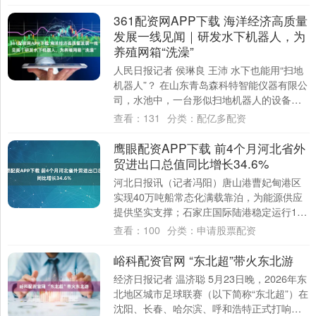
心、....
361配资网APP下载 海洋经济高质量
发展一线见闻｜研发水下机器人，为
养殖网箱“洗澡”
人民日报记者 侯琳良 王沛 水下也能用“扫地
机器人”？ 在山东青岛森科特智能仪器有限公
司，水池中，一台形似扫地机器人的设备灵
巧转身，清洗盘高速旋转，将附着物剥离....
查看：
131
分类：
配亿多配资
鹰眼配资APP下载 前4个月河北省外
贸进出口总值同比增长34.6%
河北日报讯（记者冯阳）唐山港曹妃甸港区
实现40万吨船常态化满载靠泊，为能源供应
提供坚实支撑；石家庄国际陆港稳定运行18
条国际线路，助力“河北造”源源不断走向世
查看：
100
分类：
申请股票配资
界....
峪科配资官网 “东北超”带火东北游
经济日报记者 温济聪 5月23日晚，2026年东
北地区城市足球联赛（以下简称“东北超”）在
沈阳、长春、哈尔滨、呼和浩特正式打响揭